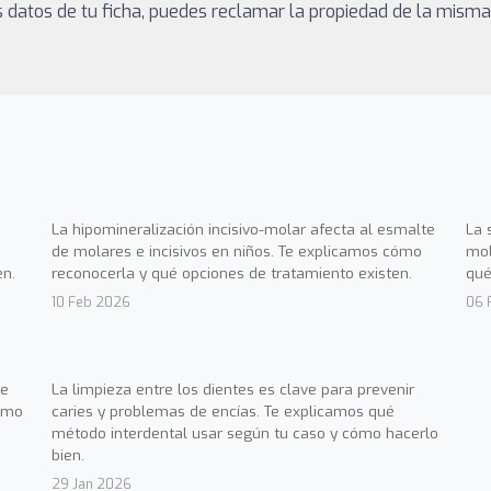
los datos de tu ficha, puedes reclamar la propiedad de la mism
La hipomineralización incisivo-molar afecta al esmalte
La 
de molares e incisivos en niños. Te explicamos cómo
mol
en.
reconocerla y qué opciones de tratamiento existen.
qué
10 Feb 2026
06 
de
La limpieza entre los dientes es clave para prevenir
cómo
caries y problemas de encías. Te explicamos qué
método interdental usar según tu caso y cómo hacerlo
bien.
29 Jan 2026