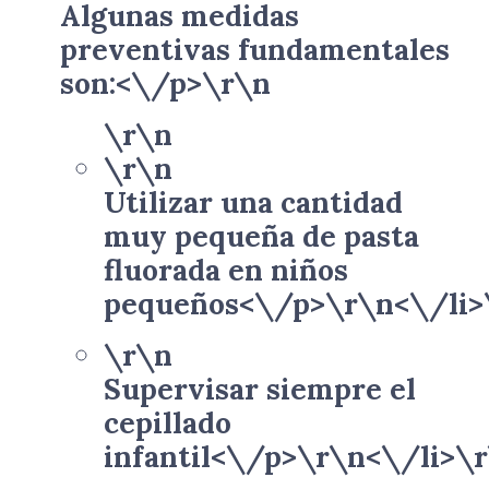
Algunas medidas
preventivas fundamentales
son:<\/p>\r\n
\r\n
\r\n
Utilizar una cantidad
muy pequeña de pasta
fluorada en niños
pequeños<\/p>\r\n<\/li>
\r\n
Supervisar siempre el
cepillado
infantil<\/p>\r\n<\/li>\