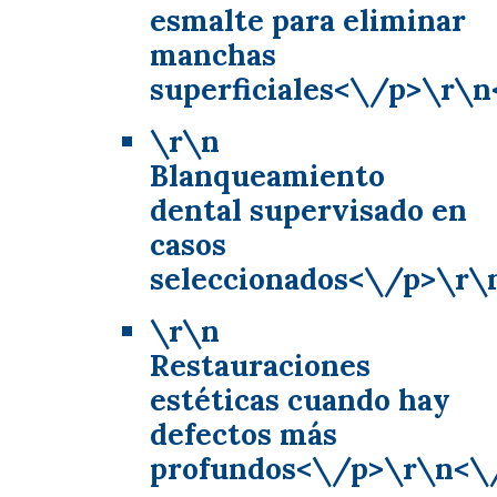
esmalte para eliminar
manchas
superficiales<\/p>\r\n
\r\n
Blanqueamiento
dental supervisado en
casos
seleccionados<\/p>\r\
\r\n
Restauraciones
estéticas cuando hay
defectos más
profundos<\/p>\r\n<\