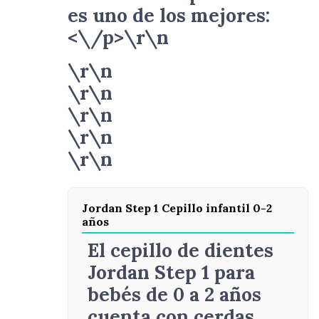
es uno de los mejores:
<\/p>\r\n
\r\n
\r\n
\r\n
\r\n
\r\n
Jordan Step 1 Cepillo infantil 0-2
años
El cepillo de dientes
Jordan Step 1 para
bebés de 0 a 2 años
cuenta con cerdas