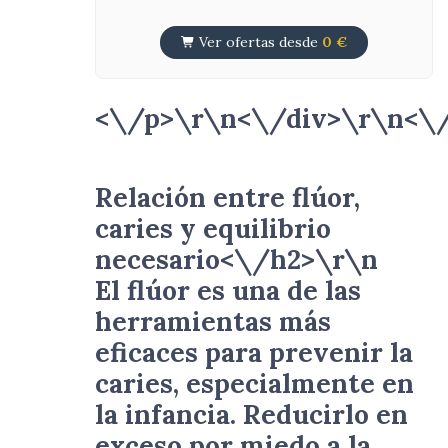
Ver ofertas desde
0 €
<\/p>\r\n<\/div>\r\n<\/
Relación entre flúor,
caries y equilibrio
necesario<\/h2>\r\n
El flúor es una de las
herramientas más
eficaces para prevenir la
caries, especialmente en
la infancia. Reducirlo en
exceso por miedo a la