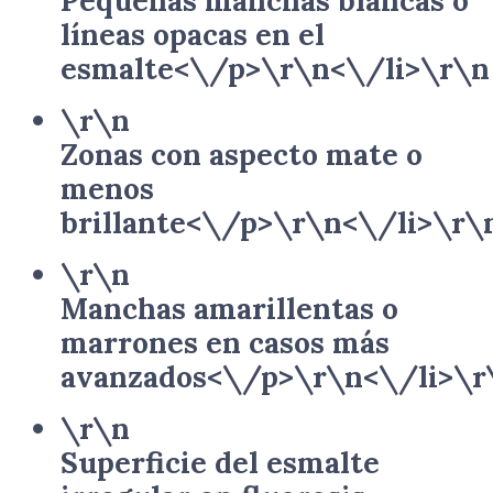
Pequeñas manchas blancas o
líneas opacas en el
esmalte<\/p>\r\n<\/li>\r\n
\r\n
Zonas con aspecto mate o
menos
brillante<\/p>\r\n<\/li>\r\
\r\n
Manchas amarillentas o
marrones en casos más
avanzados<\/p>\r\n<\/li>\r
\r\n
Superficie del esmalte