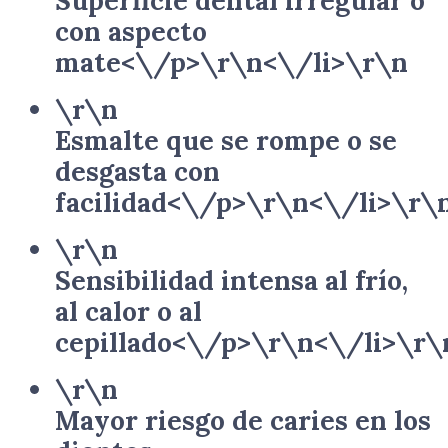
Superficie dental irregular o
con aspecto
mate<\/p>\r\n<\/li>\r\n
\r\n
Esmalte que se rompe o se
desgasta con
facilidad<\/p>\r\n<\/li>\r\
\r\n
Sensibilidad intensa al frío,
al calor o al
cepillado<\/p>\r\n<\/li>\r\
\r\n
Mayor riesgo de caries en los