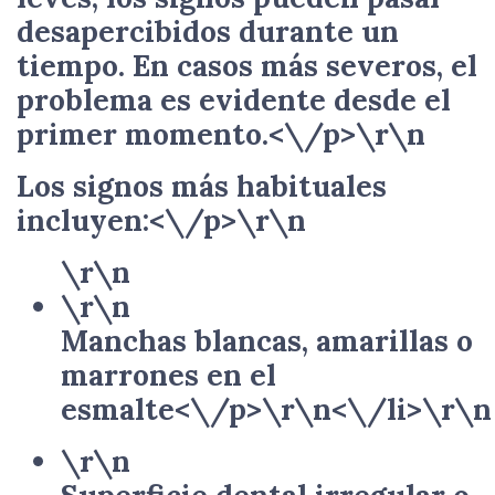
desapercibidos durante un
tiempo. En casos más severos, el
problema es evidente desde el
primer momento.<\/p>\r\n
Los signos más habituales
incluyen:<\/p>\r\n
\r\n
\r\n
Manchas blancas, amarillas o
marrones en el
esmalte<\/p>\r\n<\/li>\r\n
\r\n