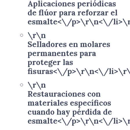
Aplicaciones periódicas
de flúor para reforzar el
esmalte<\/p>\r\n<\/li>\
\r\n
Selladores en molares
permanentes para
proteger las
fisuras<\/p>\r\n<\/li>\r
\r\n
Restauraciones con
materiales específicos
cuando hay pérdida de
esmalte<\/p>\r\n<\/li>\